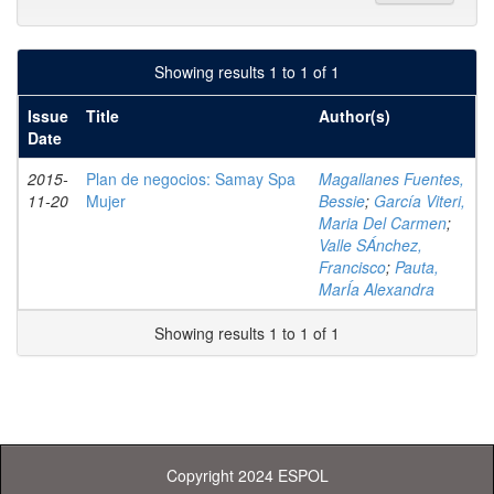
Showing results 1 to 1 of 1
Issue
Title
Author(s)
Date
2015-
Plan de negocios: Samay Spa
Magallanes Fuentes,
11-20
Mujer
Bessie
;
García Viteri,
Maria Del Carmen
;
Valle SÁnchez,
Francisco
;
Pauta,
MarÍa Alexandra
Showing results 1 to 1 of 1
Copyright 2024 ESPOL