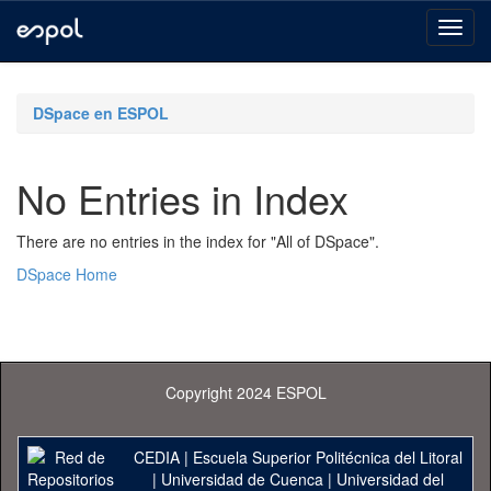
Skip
navigation
DSpace en ESPOL
No Entries in Index
There are no entries in the index for "All of DSpace".
DSpace Home
Copyright 2024 ESPOL
CEDIA
|
Escuela Superior Politécnica del Litoral
|
Universidad de Cuenca
|
Universidad del