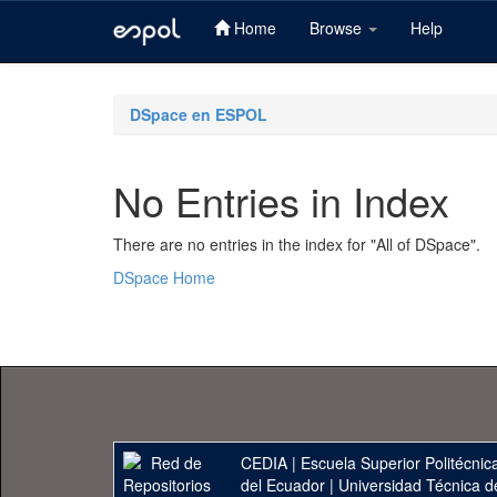
Home
Browse
Help
Skip
navigation
DSpace en ESPOL
No Entries in Index
There are no entries in the index for "All of DSpace".
DSpace Home
CEDIA
|
Escuela Superior Politécnica
del Ecuador
|
Universidad Técnica d