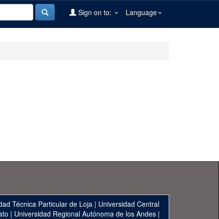
Sign on to:
Language
dad Técnica Particular de Loja
|
Universidad Central
ato
|
Universidad Regional Autónoma de los Andes
|