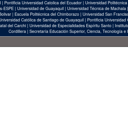
l
|
Pontificia Universidad Catolica del Ecuador
|
Universidad Politécnica
as-ESPE
|
Universidad de Guayaquil
|
Universidad Técnica de Machala
Bolivar
|
Escuela Politécnica del Chimborazo
|
Universidad San Francis
Universidad Católica de Santiago de Guayaquil
|
Pontificia Universidad
atal del Carchi
|
Universidad de Especialidades Espíritu Santo
|
Institu
Cordillera
|
Secretaría Educación Superior, Ciencia, Tecnología e