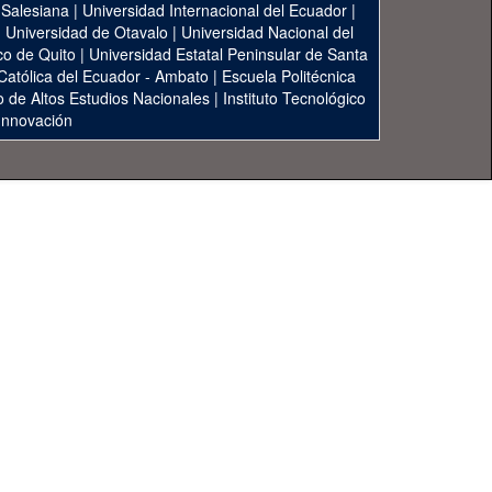
 Salesiana
|
Universidad Internacional del Ecuador
|
|
Universidad de Otavalo
|
Universidad Nacional del
co de Quito
|
Universidad Estatal Peninsular de Santa
 Católica del Ecuador - Ambato
|
Escuela Politécnica
to de Altos Estudios Nacionales
|
Instituto Tecnológico
 Innovación