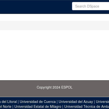
Copyright 2024 ESPOL
 del Litoral
|
Universidad de Cuenca
|
Universidad del Azuay
|
Universi
el Norte
|
Universidad Estatal de Milagro
|
Universidad Técnica de Amb