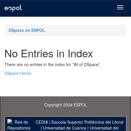
Skip
navigation
DSpace en ESPOL
No Entries in Index
There are no entries in the index for "All of DSpace".
DSpace Home
Copyright 2024 ESPOL
CEDIA
|
Escuela Superior Politécnica del Litoral
|
Universidad de Cuenca
|
Universidad del