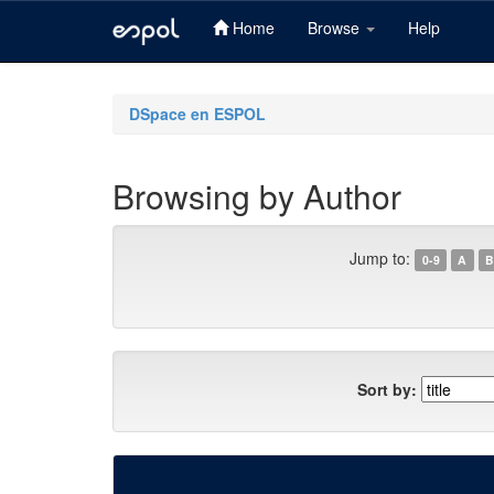
Home
Browse
Help
Skip
navigation
DSpace en ESPOL
Browsing by Author
Jump to:
0-9
A
B
Sort by: