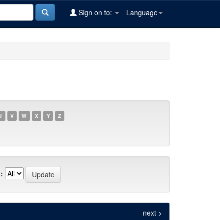
Sign on to:
Language
U
V
W
X
Y
Z
:
next >