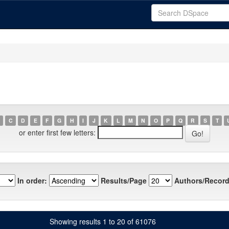
C
D
E
F
G
H
I
J
K
L
M
N
O
P
Q
R
S
T
or enter first few letters:
In order:
Results/Page
Authors/Record
Showing results 1 to 20 of 61076