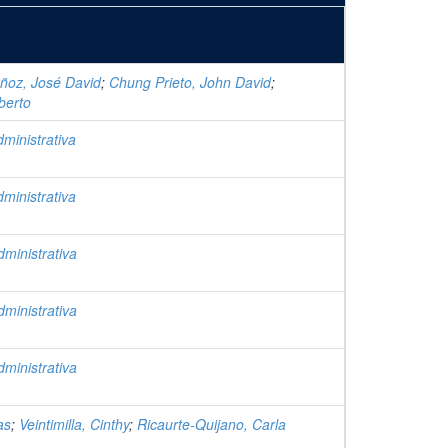
oz, José David
;
Chung Prieto, John David
;
berto
dministrativa
dministrativa
dministrativa
dministrativa
dministrativa
as
;
Veintimilla, Cinthy
;
Ricaurte-Quijano, Carla