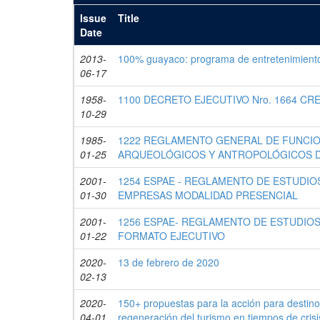
Issue
Title
Date
2013-
100% guayaco: programa de entretenimiento s
06-17
1958-
1100 DECRETO EJECUTIVO Nro. 1664 CR
10-29
1985-
1222 REGLAMENTO GENERAL DE FUNCI
01-25
ARQUEOLÓGICOS Y ANTROPOLÓGICOS D
2001-
1254 ESPAE - REGLAMENTO DE ESTUDIO
01-30
EMPRESAS MODALIDAD PRESENCIAL
2001-
1256 ESPAE- REGLAMENTO DE ESTUDIOS
01-22
FORMATO EJECUTIVO
2020-
13 de febrero de 2020
02-13
2020-
150+ propuestas para la acción para destino
04-01
regeneración del turismo en tiempos de crisi