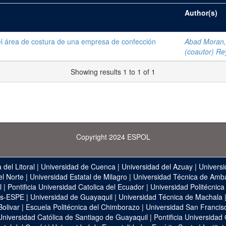
Author(s)
el área de costura de una empresa de confección
Abad Moran, 
(coautor) Re
Showing results 1 to 1 of 1
Copyright 2024 ESPOL
 del Litoral
|
Universidad de Cuenca
|
Universidad del Azuay
|
Universi
el Norte
|
Universidad Estatal de Milagro
|
Universidad Técnica de Amb
l
|
Pontificia Universidad Catolica del Ecuador
|
Universidad Politécnica
as-ESPE
|
Universidad de Guayaquil
|
Universidad Técnica de Machala
Bolivar
|
Escuela Politécnica del Chimborazo
|
Universidad San Francis
Universidad Católica de Santiago de Guayaquil
|
Pontificia Universidad