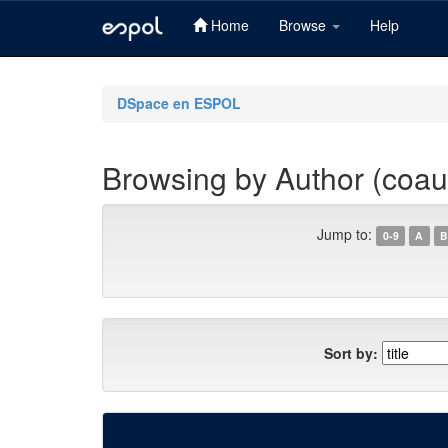
Home
Browse
Help
Skip
navigation
DSpace en ESPOL
Browsing by Author (coau
Jump to:
0-9
A
B
Sort by: