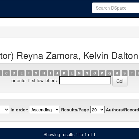
tor) Reyna Zamora, Kelvin Dalton
C
D
E
F
G
H
I
J
K
L
M
N
O
P
Q
R
S
T
or enter first few letters:
In order:
Results/Page
Authors/Record
Showing results 1 to 1 of 1