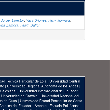
Jorge, Director
;
Vaca Briones, Kerly Xiomara
;
yna Zamora, Kelvin Dalton
dad Técnica Particular de Loja
|
Universidad Central
ato
|
Universidad Regional Autónoma de los Andes
|
 Salesiana
|
Universidad Internacional del Ecuador
|
|
Universidad de Otavalo
|
Universidad Nacional del
co de Quito
|
Universidad Estatal Peninsular de Santa
 Católica del Ecuador - Ambato
|
Escuela Politécnica