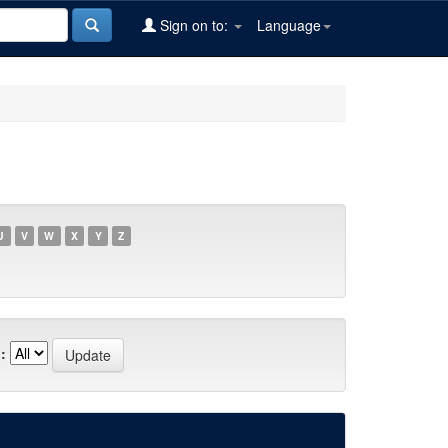
Sign on to:
Language
U
V
W
X
Y
Z
: