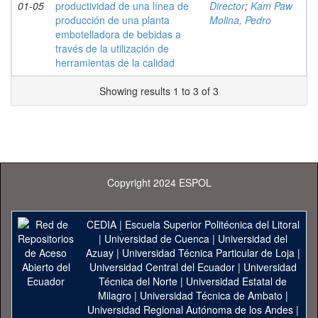
01-05
productividad de una línea de
Director
;
Kam Paw
producción de una planta
Molina, Pedro
embotelladora de bebidas a
través de la utilización de
herramientas de la calidad
Showing results 1 to 3 of 3
Copyright 2024 ESPOL
CEDIA
|
Escuela Superior Politécnica del Litoral
|
Universidad de Cuenca
|
Universidad del
Azuay
|
Universidad Técnica Particular de Loja
|
Universidad Central del Ecuador
|
Universidad
Técnica del Norte
|
Universidad Estatal de
Milagro
|
Universidad Técnica de Ambato
|
Universidad Regional Autónoma de los Andes
|