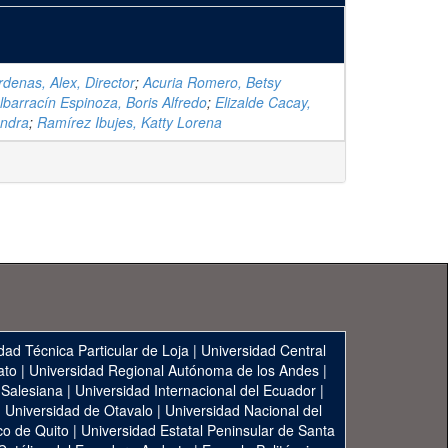
denas, Alex, Director
;
Acuria Romero, Betsy
lbarracín Espinoza, Boris Alfredo
;
Elizalde Cacay,
andra
;
Ramírez Ibujes, Katty Lorena
dad Técnica Particular de Loja
|
Universidad Central
ato
|
Universidad Regional Autónoma de los Andes
|
 Salesiana
|
Universidad Internacional del Ecuador
|
|
Universidad de Otavalo
|
Universidad Nacional del
co de Quito
|
Universidad Estatal Peninsular de Santa