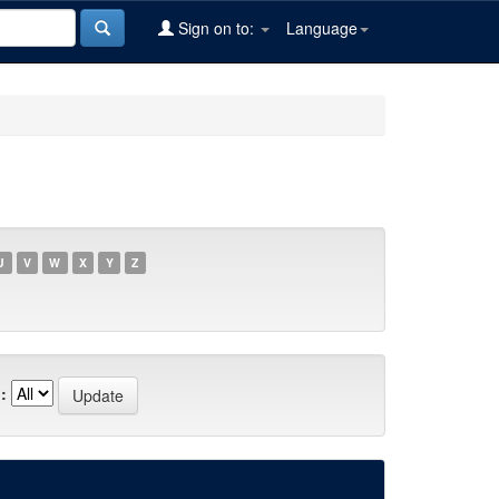
Sign on to:
Language
U
V
W
X
Y
Z
: