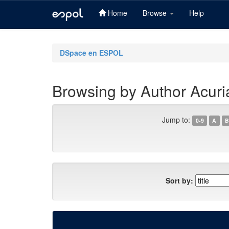
Home
Browse
Help
Skip
navigation
DSpace en ESPOL
Browsing by Author Acur
Jump to:
0-9
A
B
Sort by: