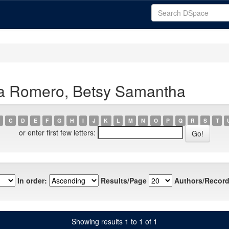
ia Romero, Betsy Samantha
C
D
E
F
G
H
I
J
K
L
M
N
O
P
Q
R
S
T
or enter first few letters:
In order:
Results/Page
Authors/Record
Showing results 1 to 1 of 1