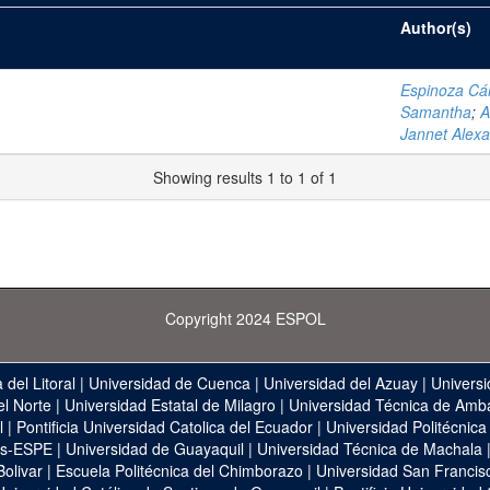
Author(s)
Espinoza Cár
Samantha
;
A
Jannet Alex
Showing results 1 to 1 of 1
Copyright 2024 ESPOL
 del Litoral
|
Universidad de Cuenca
|
Universidad del Azuay
|
Universi
el Norte
|
Universidad Estatal de Milagro
|
Universidad Técnica de Amb
l
|
Pontificia Universidad Catolica del Ecuador
|
Universidad Politécnica
as-ESPE
|
Universidad de Guayaquil
|
Universidad Técnica de Machala
Bolivar
|
Escuela Politécnica del Chimborazo
|
Universidad San Francis