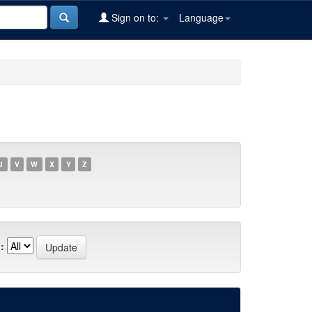
Sign on to:
Language
U
V
W
X
Y
Z
: