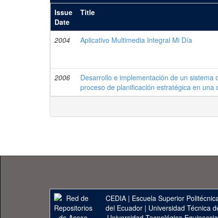
Issue
Title
Date
2004
Aplicativo Multimedia Integral Mi Día
2006
Desarrollo e implementación de un sistema d
proceso de planificación estratégica en una 
CEDIA
|
Escuela Superior Politécnica
del Ecuador
|
Universidad Técnica d
Universidad Tecnológica Equinoccia