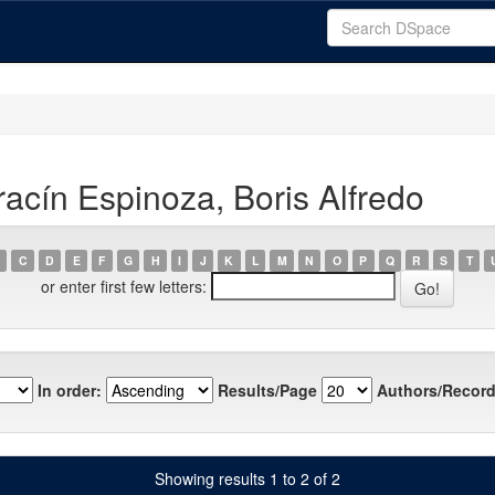
acín Espinoza, Boris Alfredo
C
D
E
F
G
H
I
J
K
L
M
N
O
P
Q
R
S
T
or enter first few letters:
In order:
Results/Page
Authors/Record
Showing results 1 to 2 of 2