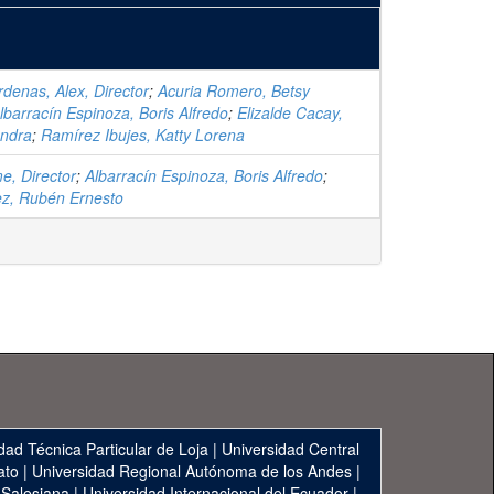
denas, Alex, Director
;
Acuria Romero, Betsy
lbarracín Espinoza, Boris Alfredo
;
Elizalde Cacay,
andra
;
Ramírez Ibujes, Katty Lorena
e, Director
;
Albarracín Espinoza, Boris Alfredo
;
z, Rubén Ernesto
dad Técnica Particular de Loja
|
Universidad Central
ato
|
Universidad Regional Autónoma de los Andes
|
 Salesiana
|
Universidad Internacional del Ecuador
|