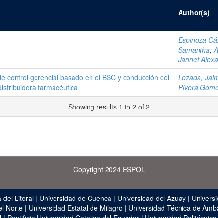
Author(s)
Espinoza Cár
Samantha
;
A
Jannet Alex
e control gerencial basado en el BSC y conducción del
Lozada, Jaim
distribuidora farmacéutica
Rivera Góme
Showing results 1 to 2 of 2
Copyright 2024 ESPOL
 del Litoral
|
Universidad de Cuenca
|
Universidad del Azuay
|
Universi
el Norte
|
Universidad Estatal de Milagro
|
Universidad Técnica de Amb
l
|
Pontificia Universidad Catolica del Ecuador
|
Universidad Politécnica