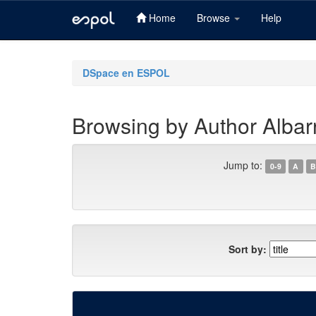
Home
Browse
Help
Skip
navigation
DSpace en ESPOL
Browsing by Author Albarr
Jump to:
0-9
A
B
Sort by: