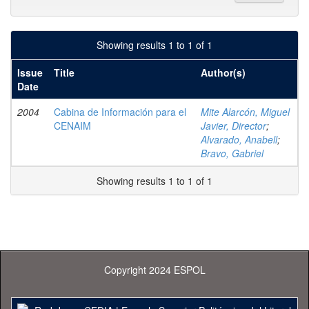
Showing results 1 to 1 of 1
Issue
Title
Author(s)
Date
2004
Cabina de Información para el
Mite Alarcón, Miguel
CENAIM
Javier, Director
;
Alvarado, Anabell
;
Bravo, Gabriel
Showing results 1 to 1 of 1
Copyright 2024 ESPOL