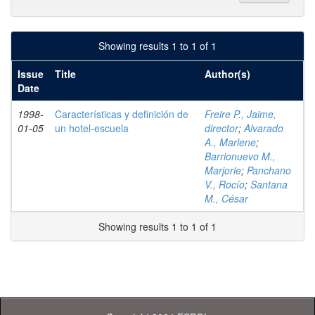
Showing results 1 to 1 of 1
Issue
Title
Author(s)
Date
1998-
Características y definición de
Freire P., Jaime,
01-05
un hotel-escuela
director
;
Alvarado
A., Marlene
;
Barrionuevo M.,
Marjorie
;
Panchano
V., Rocío
;
Santana
M., César
Showing results 1 to 1 of 1