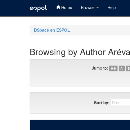
Home
Browse
Help
Skip
navigation
DSpace en ESPOL
Browsing by Author Aréva
Jump to:
0-9
A
B
Sort by: