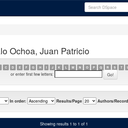
lo Ochoa, Juan Patricio
C
D
E
F
G
H
I
J
K
L
M
N
O
P
Q
R
S
T
or enter first few letters:
In order:
Results/Page
Authors/Record
Showing results 1 to 1 of 1