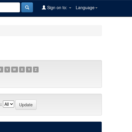
Sign on to:
Language
U
V
W
X
Y
Z
: