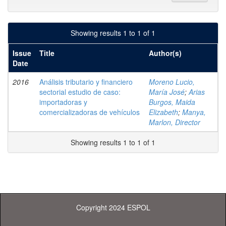
Showing results 1 to 1 of 1
Issue
Title
Author(s)
Date
2016
Análisis tributario y financiero
Moreno Lucio,
sectorial estudio de caso:
María José
;
Arias
importadoras y
Burgos, Maida
comercializadoras de vehículos
Elizabeth
;
Manya,
Marlon, Director
Showing results 1 to 1 of 1
Copyright 2024 ESPOL