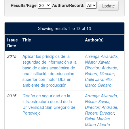
Results/Page
Authors/Record:
Showing results 1 to 13 of 13
Issue
Title
Author(s)
Date
2015
Aplicar los principios de la
Arreaga Alvarado,
seguridad de información a la
Néstor Xavier,
base de datos académica de
Director
;
Andrade,
una institución de educación
Robert, Director
;
superior con motor Db2 en
Calle Jaramillo,
ambiente de producción
Marco Genaro
2015
Diseño de seguridad de la
Arreaga Alvarado,
infraestructura de red de la
Néstor Xavier,
Universidad San Gregorio de
Director
;
Andrade,
Portoviejo
Robert, Director
;
Balda Macías,
Milton Alberto