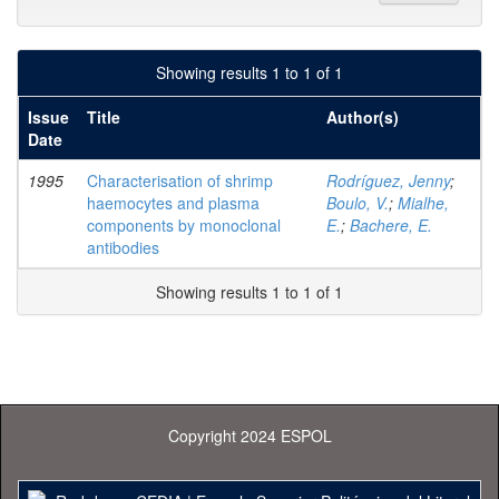
Showing results 1 to 1 of 1
Issue
Title
Author(s)
Date
1995
Characterisation of shrimp
Rodríguez, Jenny
;
haemocytes and plasma
Boulo, V.
;
Mialhe,
components by monoclonal
E.
;
Bachere, E.
antibodies
Showing results 1 to 1 of 1
Copyright 2024 ESPOL