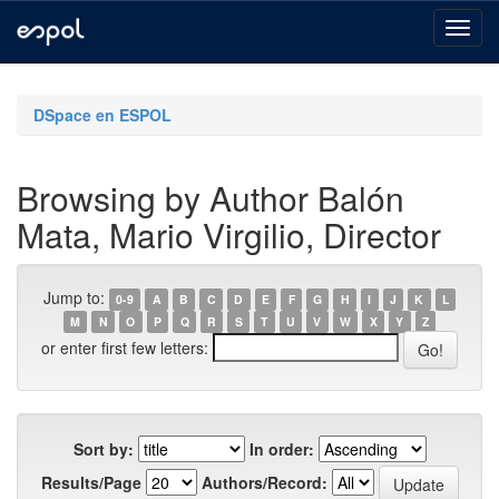
Skip
navigation
DSpace en ESPOL
Browsing by Author Balón
Mata, Mario Virgilio, Director
Jump to:
0-9
A
B
C
D
E
F
G
H
I
J
K
L
M
N
O
P
Q
R
S
T
U
V
W
X
Y
Z
or enter first few letters:
Sort by:
In order:
Results/Page
Authors/Record: