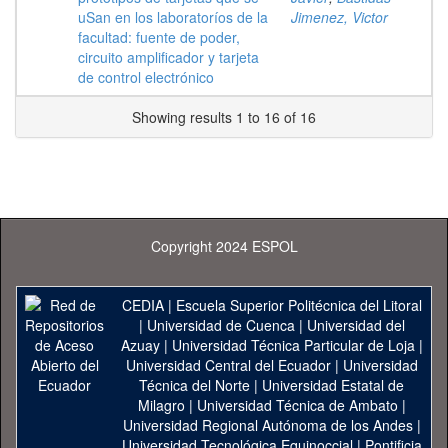
uSan en los laboratoríos de la
Jimenez, Victor
facultad: fuente de poder,
circuito amplificador y tarjeta
de control electrónico
Showing results 1 to 16 of 16
Copyright 2024 ESPOL
CEDIA
|
Escuela Superior Politécnica del Litoral
|
Universidad de Cuenca
|
Universidad del
Azuay
|
Universidad Técnica Particular de Loja
|
Universidad Central del Ecuador
|
Universidad
Técnica del Norte
|
Universidad Estatal de
Milagro
|
Universidad Técnica de Ambato
|
Universidad Regional Autónoma de los Andes
|
Universidad Tecnológica Equinoccial
|
Pontificia