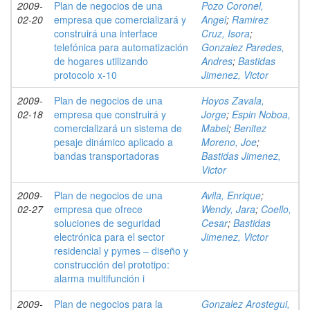
2009-
Plan de negocios de una
Pozo Coronel,
02-20
empresa que comercializará y
Angel
;
Ramirez
construirá una interface
Cruz, Isora
;
telefónica para automatización
Gonzalez Paredes,
de hogares utilizando
Andres
;
Bastidas
protocolo x-10
Jimenez, Victor
2009-
Plan de negocios de una
Hoyos Zavala,
02-18
empresa que construirá y
Jorge
;
Espin Noboa,
comercializará un sistema de
Mabel
;
Benitez
pesaje dinámico aplicado a
Moreno, Joe
;
bandas transportadoras
Bastidas Jimenez,
Victor
2009-
Plan de negocios de una
Avila, Enrique
;
02-27
empresa que ofrece
Wendy, Jara
;
Coello,
soluciones de seguridad
Cesar
;
Bastidas
electrónica para el sector
Jimenez, Victor
residencial y pymes – diseño y
construcción del prototipo:
alarma multifunción i
2009-
Plan de negocios para la
Gonzalez Arostegui,