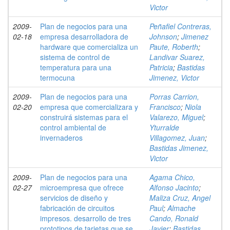
Victor
2009-
Plan de negocios para una
Peñafiel Contreras,
02-18
empresa desarrolladora de
Johnson
;
Jimenez
hardware que comercializa un
Paute, Roberth
;
sistema de control de
Landivar Suarez,
temperatura para una
Patricia
;
Bastidas
termocuna
Jimenez, Victor
2009-
Plan de negocios para una
Porras Carrion,
02-20
empresa que comercializara y
Francisco
;
Niola
construirá sistemas para el
Valarezo, Miguel
;
control ambiental de
Yturralde
invernaderos
Villagomez, Juan
;
Bastidas Jimenez,
Victor
2009-
Plan de negocios para una
Agama Chico,
02-27
microempresa que ofrece
Alfonso Jacinto
;
servicios de diseño y
Maliza Cruz, Angel
fabricación de circuitos
Paul
;
Almache
impresos. desarrollo de tres
Cando, Ronald
prototipos de tarjetas que se
Javier
;
Bastidas