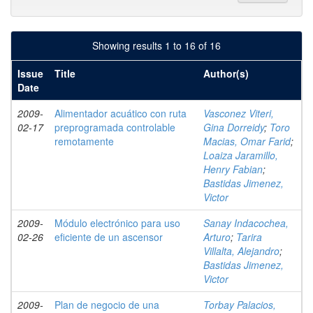
Showing results 1 to 16 of 16
Issue
Title
Author(s)
Date
2009-
Alimentador acuático con ruta
Vasconez Viteri,
02-17
preprogramada controlable
Gina Dorreidy
;
Toro
remotamente
Macias, Omar Farid
;
Loaiza Jaramillo,
Henry Fabian
;
Bastidas Jimenez,
Victor
2009-
Módulo electrónico para uso
Sanay Indacochea,
02-26
eficiente de un ascensor
Arturo
;
Tarira
Villalta, Alejandro
;
Bastidas Jimenez,
Victor
2009-
Plan de negocio de una
Torbay Palacios,