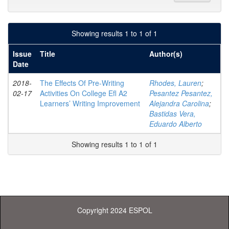
Showing results 1 to 1 of 1
Issue
Title
Author(s)
Date
2018-
The Effects Of Pre-Writing
Rhodes, Lauren
;
02-17
Activities On College Efl A2
Pesantez Pesantez,
Learners’ Writing Improvement
Alejandra Carolina
;
Bastidas Vera,
Eduardo Alberto
Showing results 1 to 1 of 1
Copyright 2024 ESPOL