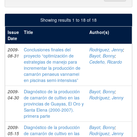
Showing results 1 to 18 of 18
Issue
Title
Author(s)
Date
2009-
Conclusiones finales del
Rodriguez, Jenny
;
08-31
proyecto “optimización de
Bayot, Bonny
;
estrategias de manejo para
Cedeño, Ricardo
incrementar la producción de
camarón penaeus vannamei
en piscinas semi-intensivas”
2009-
Diagnóstico de la producción
Bayot, Bonny
;
04-30
de camarón de cultivo en las
Rodríguez, Jenny
provincias de Guayas, El Oro y
Santa Elena (2000-2007).
primera parte
2009-
Diagnóstico de la producción
Bayot, Bonny
;
05-15
de camarón de cultivo en las
Rodríguez, Jenny