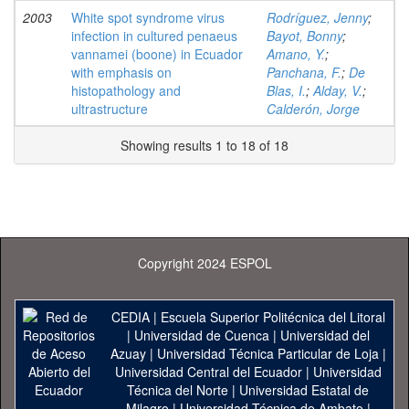
2003
White spot syndrome virus
Rodríguez, Jenny
;
infection in cultured penaeus
Bayot, Bonny
;
vannamei (boone) in Ecuador
Amano, Y.
;
with emphasis on
Panchana, F.
;
De
histopathology and
Blas, I.
;
Alday, V.
;
ultrastructure
Calderón, Jorge
Showing results 1 to 18 of 18
Copyright 2024 ESPOL
CEDIA
|
Escuela Superior Politécnica del Litoral
|
Universidad de Cuenca
|
Universidad del
Azuay
|
Universidad Técnica Particular de Loja
|
Universidad Central del Ecuador
|
Universidad
Técnica del Norte
|
Universidad Estatal de
Milagro
|
Universidad Técnica de Ambato
|