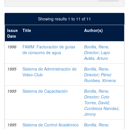
Showing results 1 to 11 of 11
Issue
Title
Author(s)
Date
1996
FAMM: Facturación de guías
Bonilla, Rene,
de consumo de agua
Director
;
Lapo
Avilés, Arturo
1995
Sistema de Administración de
Bonilla, Rene,
Video-Club
Director
;
Pérez
Rumbea, Ximena
1995
Sistema de Capacitación
Bonilla, Rene,
Director
;
Coto
Torres, David
;
Cumbicos Narváez,
Jimmy
1995
Sistema de Control Académico
Bonilla, Rene,