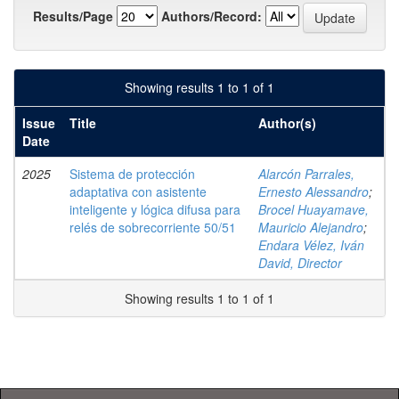
Results/Page
Authors/Record:
Showing results 1 to 1 of 1
Issue
Title
Author(s)
Date
2025
Sistema de protección
Alarcón Parrales,
adaptativa con asistente
Ernesto Alessandro
;
inteligente y lógica difusa para
Brocel Huayamave,
relés de sobrecorriente 50/51
Mauricio Alejandro
;
Endara Vélez, Iván
David, Director
Showing results 1 to 1 of 1