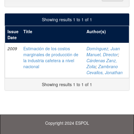
Showing results 1 to 1 of 1
Issue
Title
Author(s)
Date
2009
Estimación de los costos
Domínguez, Juan
marginales de producción de
Manuel, Director
;
la industria cafetera a nivel
Cárdenas Zanz,
nacional
Zolia
;
Zambrano
Cevallos, Jonathan
Showing results 1 to 1 of 1
Copyright 2024 ESPOL