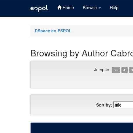
Home
Browse
Help
Skip
navigation
DSpace en ESPOL
Browsing by Author Cabre
Jump to:
0-9
A
B
Sort by: