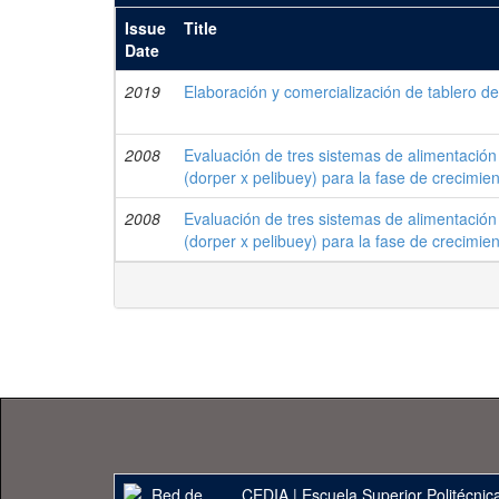
Issue
Title
Date
2019
Elaboración y comercialización de tablero de 
2008
Evaluación de tres sistemas de alimentación
(dorper x pelibuey) para la fase de crecimie
2008
Evaluación de tres sistemas de alimentación
(dorper x pelibuey) para la fase de crecimie
CEDIA
|
Escuela Superior Politécnica