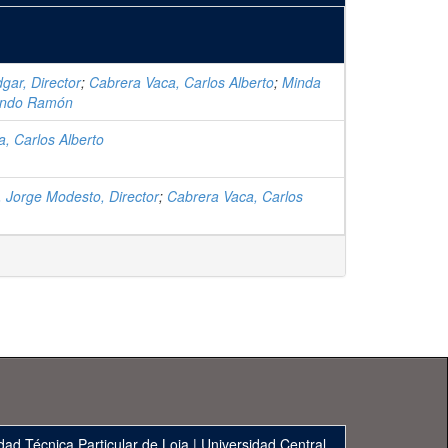
gar, Director
;
Cabrera Vaca, Carlos Alberto
;
Minda
ando Ramón
, Carlos Alberto
, Jorge Modesto, Director
;
Cabrera Vaca, Carlos
dad Técnica Particular de Loja
|
Universidad Central