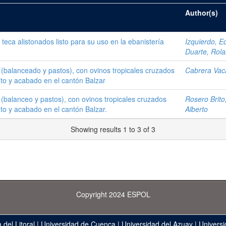
Author(s)
teca alistonados listo para su uso en la ebanistería
Izquierdo, Ed
Duarte, Rol
 (balanceado y pastos), con ovinos tropicales cruzados
Cabrera Vaca
nto y acabado en el cantón Balzar
 (balanceo y pastos), con ovinos tropicales cruzados
Rosero Brito
nto y acabado en el cantón Balzar.
Alberto
Showing results 1 to 3 of 3
Copyright 2024 ESPOL
 del Litoral
|
Universidad de Cuenca
|
Universidad del Azuay
|
Universi