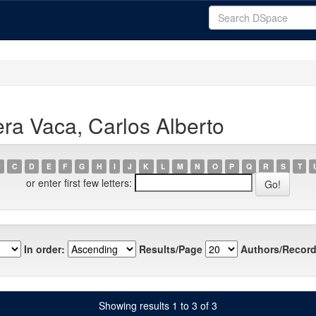
ra Vaca, Carlos Alberto
C
D
E
F
G
H
I
J
K
L
M
N
O
P
Q
R
S
T
or enter first few letters:
In order:
Results/Page
Authors/Record
Showing results 1 to 3 of 3