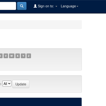
Sign on to:
Language
U
V
W
X
Y
Z
: