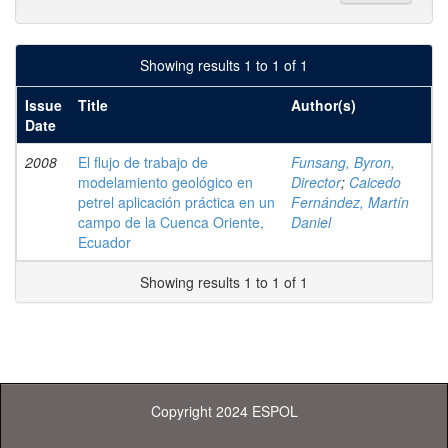
Showing results 1 to 1 of 1
Issue
Title
Author(s)
Date
2008
El flujo de trabajo de
Funsang, Byron,
modelamiento geológico en
Director
;
Caicedo
petrel aplicación práctica en un
Fernández, Martín
campo de la Cuenca Oriente,
Daniel
Ecuador
Showing results 1 to 1 of 1
Copyright 2024 ESPOL