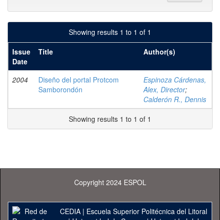
Showing results 1 to 1 of 1
Issue
Title
Author(s)
Date
2004
Diseño del portal Protcom
Espinoza Cárdenas,
Samborondón
Alex, Director
;
Calderón R., Dennis
Showing results 1 to 1 of 1
Copyright 2024 ESPOL
CEDIA
|
Escuela Superior Politécnica del Litoral