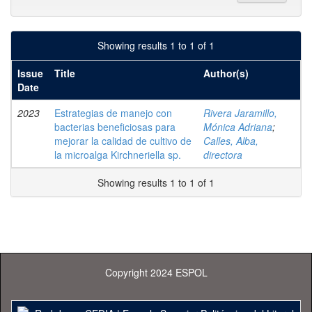
Showing results 1 to 1 of 1
Issue
Title
Author(s)
Date
2023
Estrategias de manejo con
Rivera Jaramillo,
bacterias beneficiosas para
Mónica Adriana
;
mejorar la calidad de cultivo de
Calles, Alba,
la microalga Kirchneriella sp.
directora
Showing results 1 to 1 of 1
Copyright 2024 ESPOL