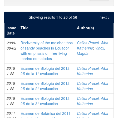
Showing results 1 to 20 of 56
next >
Issue
Title
Author(s)
Date
2009-
Biodiversity of the meiobenthos
Calles Procel, Alba
06-02
of sandy beaches in Ecuador
Katherine
;
Vincx,
with emphasis on free-living
Magda
marine nematodes
2015-
Examen de Biología del 2012-
Calles Procel, Alba
1-22
2S de la 1° evaluación
Katherine
2015-
Examen de Biología del 2012-
Calles Procel, Alba
1-22
2S de la 2° evaluación
Katherine
2015-
Examen de Biología del 2012-
Calles Procel, Alba
1-22
2S de la 3° evaluación
Katherine
2011-
Examen de Botánica del 2011-
Calles Procel, Alba