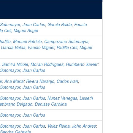
otomayor, Juan Carlos
;
Garcia Balda, Fausto
la Celi, Miguel Angel
udillo, Manuel Patricio
;
Campuzano Sotomayor,
;
García Balda, Fausto Miguel
;
Padilla Celi, Miguel
o, Samira Nicole
;
Morán Rodríguez, Humberto Xavier
;
otomayor, Juan Carlos
r, Ana Maria
;
Rivera Naranjo, Carlos Ivan
;
otomayor, Juan Carlos
otomayor, Juan Carlos
;
Nuñez Venegas, Lisseth
ambrano Delgado, Denisse Carolina
otomayor, Juan Carlos
otomayor, Juan Carlos
;
Velez Reina, John Andres
;
 Sandra Gabriela