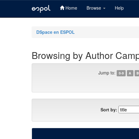
Home
Browse
Help
Skip
navigation
DSpace en ESPOL
Browsing by Author Camp
Jump to:
0-9
A
B
Sort by: