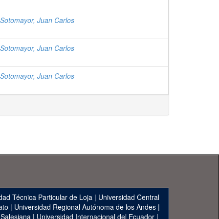
otomayor, Juan Carlos
otomayor, Juan Carlos
otomayor, Juan Carlos
dad Técnica Particular de Loja
|
Universidad Central
ato
|
Universidad Regional Autónoma de los Andes
|
 Salesiana
|
Universidad Internacional del Ecuador
|