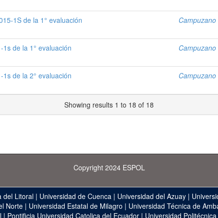
5-1S de la 1° evaluación
Campuzano S
-1s de la 1° evaluación
Campuzano S
-1s de la 2° evaluación
Campuzano S
Showing results 1 to 18 of 18
Copyright 2024 ESPOL
 del Litoral
|
Universidad de Cuenca
|
Universidad del Azuay
|
Universi
el Norte
|
Universidad Estatal de Milagro
|
Universidad Técnica de Amb
l
|
Pontificia Universidad Catolica del Ecuador
|
Universidad Politécnica