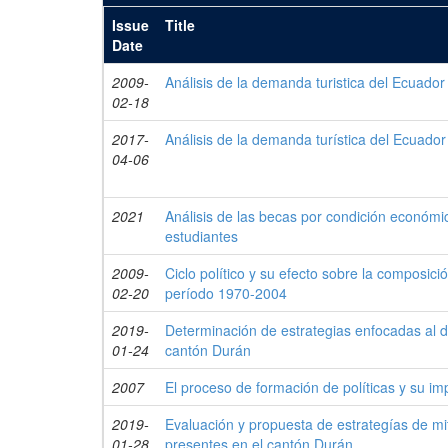
Issue
Title
Date
2009-
Análisis de la demanda turistica del Ecuado
02-18
2017-
Análisis de la demanda turística del Ecuado
04-06
2021
Análisis de las becas por condición económi
estudiantes
2009-
Ciclo político y su efecto sobre la composici
02-20
período 1970-2004
2019-
Determinación de estrategias enfocadas al de
01-24
cantón Durán
2007
El proceso de formación de políticas y su i
2019-
Evaluación y propuesta de estrategías de mit
01-28
presentes en el cantón Durán