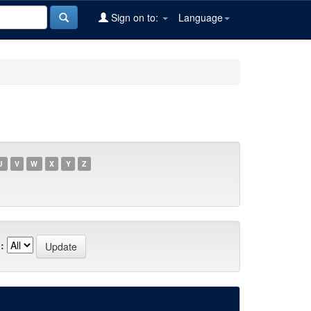
Sign on to:
Language
U
V
W
X
Y
Z
: