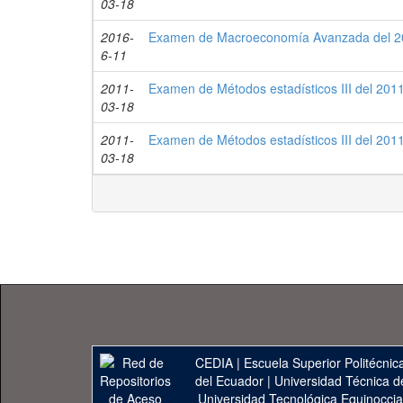
03-18
2016-
Examen de Macroeconomía Avanzada del 201
6-11
2011-
Examen de Métodos estadísticos III del 2011
03-18
2011-
Examen de Métodos estadísticos III del 2011
03-18
CEDIA
|
Escuela Superior Politécnica
del Ecuador
|
Universidad Técnica d
Universidad Tecnológica Equinoccia