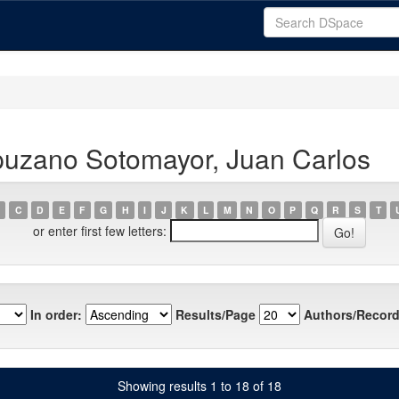
uzano Sotomayor, Juan Carlos
C
D
E
F
G
H
I
J
K
L
M
N
O
P
Q
R
S
T
or enter first few letters:
In order:
Results/Page
Authors/Record
Showing results 1 to 18 of 18