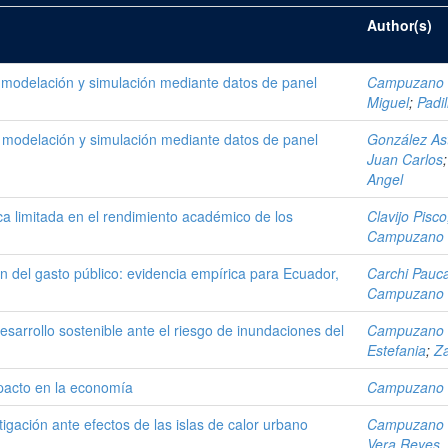
Author(s)
r modelación y simulación mediante datos de panel
Campuzano S
Miguel
;
Padil
r modelación y simulación mediante datos de panel
González Ast
Juan Carlos
Angel
ca limitada en el rendimiento académico de los
Clavijo Pisc
Campuzano S
ón del gasto público: evidencia empírica para Ecuador,
Carchi Pauca
Campuzano S
sarrollo sostenible ante el riesgo de inundaciones del
Campuzano S
Estefania
;
Z
mpacto en la economía
Campuzano S
igación ante efectos de las islas de calor urbano
Campuzano S
Vera Reyes,