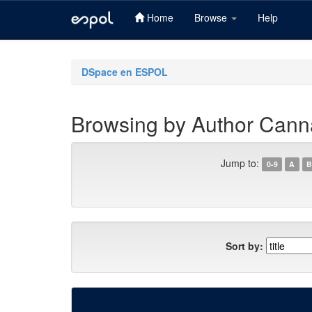
Home
Browse
Help
Skip
navigation
DSpace en ESPOL
Browsing by Author Canna
Jump to:
0-9
A
B
Sort by: