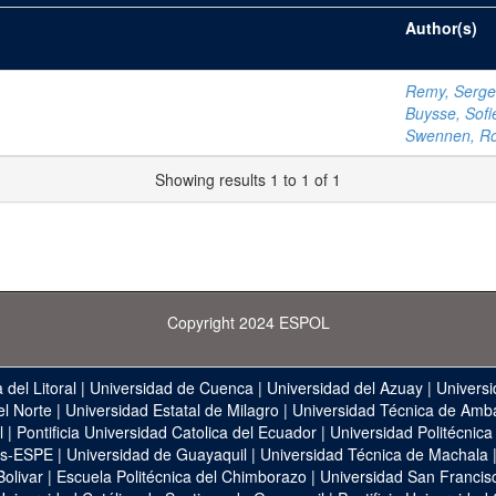
Author(s)
Remy, Serge
Buysse, Sofi
Swennen, R
Showing results 1 to 1 of 1
Copyright 2024 ESPOL
 del Litoral
|
Universidad de Cuenca
|
Universidad del Azuay
|
Universi
el Norte
|
Universidad Estatal de Milagro
|
Universidad Técnica de Amb
l
|
Pontificia Universidad Catolica del Ecuador
|
Universidad Politécnica
as-ESPE
|
Universidad de Guayaquil
|
Universidad Técnica de Machala
Bolivar
|
Escuela Politécnica del Chimborazo
|
Universidad San Francis