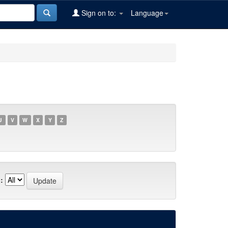
Sign on to:
Language
U
V
W
X
Y
Z
: