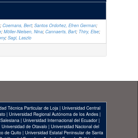
;
Coemans, Bert
;
Santos Ordoñez, Efren German
;
e
;
Möller-Nielsen, Nina
;
Cannaerts, Bart
;
Thiry, Else
;
ony
;
Sagi, Laszlo
dad Técnica Particular de Loja
|
Universidad Central
ato
|
Universidad Regional Autónoma de los Andes
|
 Salesiana
|
Universidad Internacional del Ecuador
|
|
Universidad de Otavalo
|
Universidad Nacional del
co de Quito
|
Universidad Estatal Peninsular de Santa