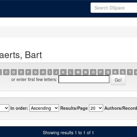
erts, Bart
C
D
E
F
G
H
I
J
K
L
M
N
O
P
Q
R
S
T
or enter first few letters:
In order:
Results/Page
Authors/Record
Showing results 1 to 1 of 1