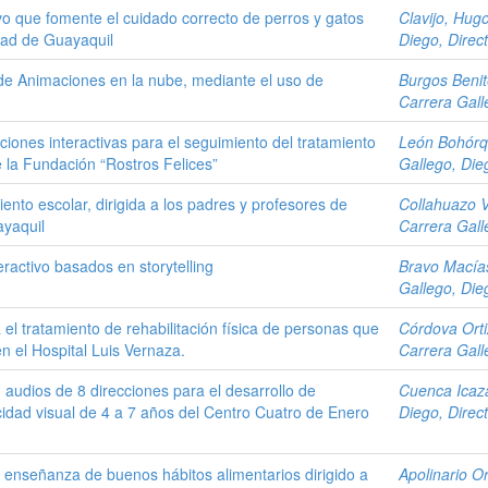
ivo que fomente el cuidado correcto de perros y gatos
Clavijo, Hug
dad de Guayaquil
Diego, Direc
de Animaciones en la nube, mediante el uso de
Burgos Benit
Carrera Gall
iones interactivas para el seguimiento del tratamiento
León Bohórq
de la Fundación “Rostros Felices”
Gallego, Die
ento escolar, dirigida a los padres y profesores de
Collahuazo V
ayaquil
Carrera Gall
ractivo basados en storytelling
Bravo Macía
Gallego, Die
a el tratamiento de rehabilitación física de personas que
Córdova Orti
n el Hospital Luis Vernaza.
Carrera Gall
 audios de 8 direcciones para el desarrollo de
Cuenca Icaza
idad visual de 4 a 7 años del Centro Cuatro de Enero
Diego, Direc
a enseñanza de buenos hábitos alimentarios dirigido a
Apolinario 