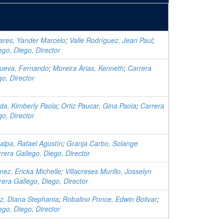
ares, Yander Marcelo
;
Valle Rodríguez, Jean Paul
;
ego, Diego, Director
Cueva, Fernando
;
Moreira Arias, Kenneth
;
Carrera
go, Director
a, Kimberly Paola
;
Ortiz Paucar, Gina Paola
;
Carrera
go, Director
lpa, Rafael Agustín
;
Granja Carbo, Solange
rera Gallego, Diego, Director
ez, Ericka Michelle
;
Villacreses Murillo, Josselyn
rera Gallego, Diego, Director
z, Diana Stephania
;
Robalino Ponce, Edwin Bolivar
;
ego, Diego, Director