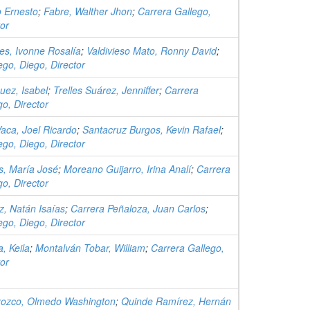
o Ernesto
;
Fabre, Walther Jhon
;
Carrera Gallego,
tor
es, Ivonne Rosalía
;
Valdivieso Mato, Ronny David
;
ego, Diego, Director
uez, Isabel
;
Trelles Suárez, Jenniffer
;
Carrera
go, Director
aca, Joel Ricardo
;
Santacruz Burgos, Kevin Rafael
;
ego, Diego, Director
s, María José
;
Moreano Guijarro, Irina Analí
;
Carrera
go, Director
z, Natán Isaías
;
Carrera Peñaloza, Juan Carlos
;
ego, Diego, Director
, Keila
;
Montalván Tobar, William
;
Carrera Gallego,
tor
Orozco, Olmedo Washington
;
Quinde Ramírez, Hernán