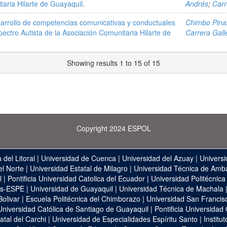
aria Hilarte de Guayaquil.
Andrés
;
Carr
esarrollo de competencias comunicativas y conductuales
Chimbo Pinar
ectro Autista de la Asociación Comunitaria Hilarte de
Carrera Gall
Showing results 1 to 15 of 15
Copyright 2024 ESPOL
 del Litoral
|
Universidad de Cuenca
|
Universidad del Azuay
|
Universi
el Norte
|
Universidad Estatal de Milagro
|
Universidad Técnica de Amb
l
|
Pontificia Universidad Catolica del Ecuador
|
Universidad Politécnica
as-ESPE
|
Universidad de Guayaquil
|
Universidad Técnica de Machala
Bolivar
|
Escuela Politécnica del Chimborazo
|
Universidad San Francis
Universidad Católica de Santiago de Guayaquil
|
Pontificia Universidad
atal del Carchi
|
Universidad de Especialidades Espíritu Santo
|
Institu