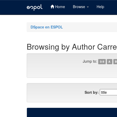
Home
Browse
Help
Skip
navigation
DSpace en ESPOL
Browsing by Author Carrer
Jump to:
0-9
A
B
Sort by: