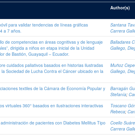
Author(s)
óvil para validar tendencias de líneas gráficas
Santana Tav
 4 a 7 años.
Carrera Gall
ollo de competencias en áreas cognitivas y de lenguaje
Balladares 
es”, dirigida a niños en etapa inicial de la Unidad
Gallego, Die
or de Bastión, Guayaquil – Ecuador.
bre cuidados paliativos basados en historias ilustradas
Muñoz Ceped
de la Sociedad de Lucha Contra el Cáncer ubicado en la
Gallego, Die
sociaciones textiles de la Cámara de Economía Popular y
Barragán Gua
Stefanía
;
Car
os virtuales 360° basados en ilustraciones interactivas
Toscano Góm
Rebeca
;
Car
 administración de pacientes con Diabetes Mellitus Tipo
Coello Suáre
Carrera Gall