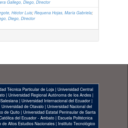
era Gallego, Diego, Director
gote, Héctor Luis
;
Requena Hojas, María Gabriela
;
ego, Diego, Director
dad Técnica Particular de Loja
|
Universidad Central
ato
|
Universidad Regional Autónoma de los Andes
|
 Salesiana
|
Universidad Internacional del Ecuador
|
|
Universidad de Otavalo
|
Universidad Nacional del
co de Quito
|
Universidad Estatal Peninsular de Santa
 Católica del Ecuador - Ambato
|
Escuela Politécnica
to de Altos Estudios Nacionales
|
Instituto Tecnológico