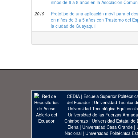
niños de 6 a 8 años en la Asociación Comunit
2019
Prototipo de una aplicación móvil para el d
en niños de 3 a 5 años con Trastorno del Esp
la ciudad de Guayaquil
CEDIA
|
Escuela Superior Politécnica
del Ecuador
|
Universidad Técnica d
Universidad Tecnológica Equinoccia
Universidad de las Fuerzas Armad
Chimborazo
|
Universidad Estatal de 
Elena
|
Universidad Casa Grande
|
Nacional
|
Universidad Politécnica Est