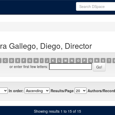
a Gallego, Diego, Director
C
D
E
F
G
H
I
J
K
L
M
N
O
P
Q
R
S
T
or enter first few letters:
In order:
Results/Page
Authors/Record
Showing results 1 to 15 of 15