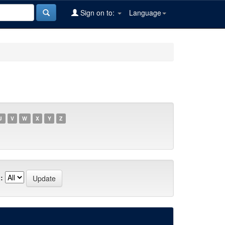
Sign on to:
Language
U
V
W
X
Y
Z
: