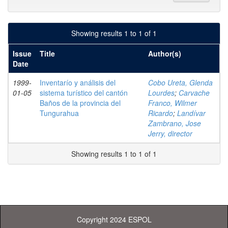
Showing results 1 to 1 of 1
Issue
Title
Author(s)
Date
1999-
Inventarío y análisis del
Cobo Ureta, Glenda
01-05
sistema turístico del cantón
Lourdes
;
Carvache
Baños de la provincia del
Franco, Wilmer
Tungurahua
Ricardo
;
Landívar
Zambrano, Jose
Jerry, director
Showing results 1 to 1 of 1
Copyright 2024 ESPOL