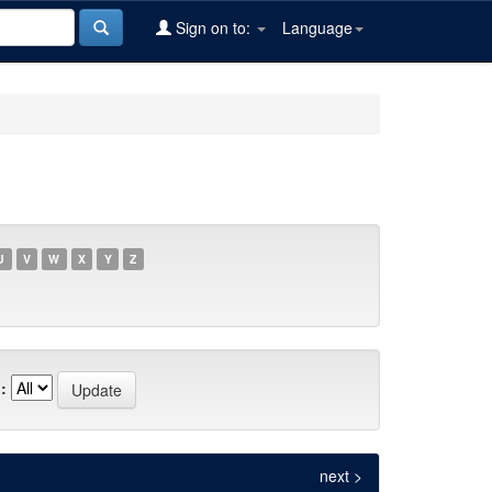
Sign on to:
Language
U
V
W
X
Y
Z
:
next >