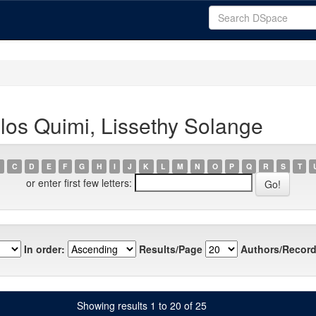
los Quimi, Lissethy Solange
C
D
E
F
G
H
I
J
K
L
M
N
O
P
Q
R
S
T
or enter first few letters:
In order:
Results/Page
Authors/Record
Showing results 1 to 20 of 25