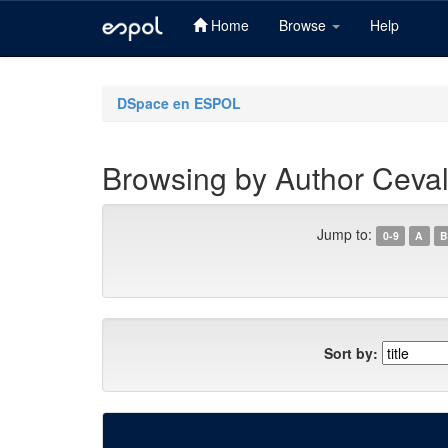
Home
Browse
Help
Skip
navigation
DSpace en ESPOL
Browsing by Author Ceval
Jump to:
0-9
A
B
Sort by: