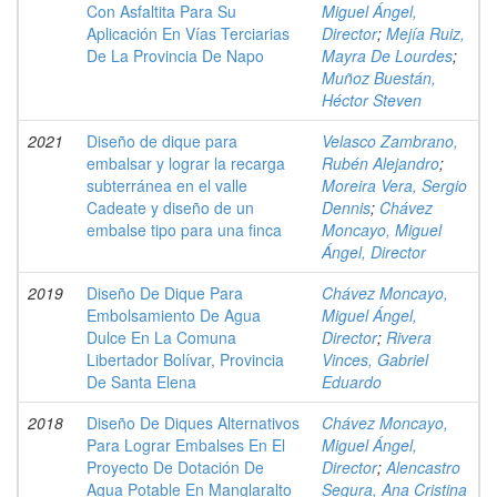
Con Asfaltita Para Su
Miguel Ángel,
Aplicación En Vías Terciarias
Director
;
Mejía Ruiz,
De La Provincia De Napo
Mayra De Lourdes
;
Muñoz Buestán,
Héctor Steven
2021
Diseño de dique para
Velasco Zambrano,
embalsar y lograr la recarga
Rubén Alejandro
;
subterránea en el valle
Moreira Vera, Sergio
Cadeate y diseño de un
Dennis
;
Chávez
embalse tipo para una finca
Moncayo, Miguel
Ángel, Director
2019
Diseño De Dique Para
Chávez Moncayo,
Embolsamiento De Agua
Miguel Ángel,
Dulce En La Comuna
Director
;
Rivera
Libertador Bolívar, Provincia
Vinces, Gabriel
De Santa Elena
Eduardo
2018
Diseño De Diques Alternativos
Chávez Moncayo,
Para Lograr Embalses En El
Miguel Ángel,
Proyecto De Dotación De
Director
;
Alencastro
Agua Potable En Manglaralto
Segura, Ana Cristina