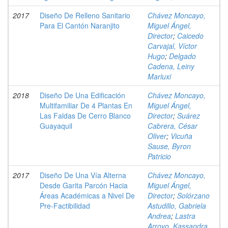
2017
Diseño De Relleno Sanitario
Chávez Moncayo,
Para El Cantón Naranjito
Miguel Ángel,
Director
;
Caicedo
Carvajal, Víctor
Hugo
;
Delgado
Cadena, Leiny
Mariuxi
2018
Diseño De Una Edificación
Chávez Moncayo,
Multifamiliar De 4 Plantas En
Miguel Ángel,
Las Faldas De Cerro Blanco
Director
;
Suárez
Guayaquil
Cabrera, César
Oliver
;
Vicuña
Sause, Byron
Patricio
2017
Diseño De Una Vía Alterna
Chávez Moncayo,
Desde Garita Parcón Hacia
Miguel Ángel,
Áreas Académicas a Nivel De
Director
;
Solórzano
Pre-Factibilidad
Astudillo, Gabriela
Andrea
;
Lastra
Arroyo, Kassandra