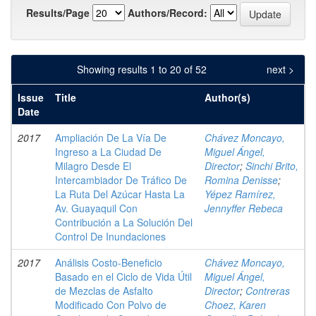
Results/Page
Authors/Record:
Showing results 1 to 20 of 52
next >
Issue
Title
Author(s)
Date
2017
Ampliación De La Vía De
Chávez Moncayo,
Ingreso a La Ciudad De
Miguel Ángel,
Milagro Desde El
Director
;
Sinchi Brito,
Intercambiador De Tráfico De
Romina Denisse
;
La Ruta Del Azúcar Hasta La
Yépez Ramírez,
Av. Guayaquil Con
Jennyffer Rebeca
Contribución a La Solución Del
Control De Inundaciones
2017
Análisis Costo-Beneficio
Chávez Moncayo,
Basado en el Ciclo de Vida Útil
Miguel Ángel,
de Mezclas de Asfalto
Director
;
Contreras
Modificado Con Polvo de
Choez, Karen