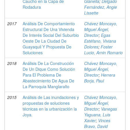
Caucho en la Capa de
Gianella
;
Delgado
Rodadura
Fernández, Angie
Lissette
2017
Análisis De Comportamiento
Chávez Moncayo,
Estructural De Una Vivienda
Miguel Ángel,
De Interés Social Del Suburbio
Director
;
Egas
Oeste De La Ciudad De
Estéfano, Viviana
Guayaquil Y Propuesta De
Dolores
;
Foster
Soluciones
Lucio, Arnin Romario
2018
Análisis De La Construcción
Chávez Moncayo,
De Un Dique Como Solución
Miguel Ángel,
Para El Problema De
Director
;
Herrera
Abastecimiento De Agua De
Borja, Paul
La Parroquia Manglaralto
2015
Análisis de Las inundaciones y
Chávez Moncayo,
propuestas de soluciones
Miguel Ángel,
técnicas en la urbanización la
Director
;
Vanegas
Joya.
Yaguana, Luis
Xavier
;
Vinces
Bravo, David