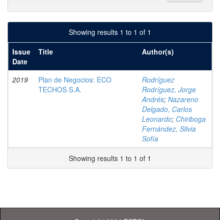
Showing results 1 to 1 of 1
Issue
Title
Author(s)
Date
2019
Plan de Negocios: ECO
Rodríguez
TECHOS S.A.
Rodríguez, Jorge
Andrés
;
Nazareno
Delgado, Carlos
Leonardo
;
Chiriboga
Fernández, Silvia
Sofía
Showing results 1 to 1 of 1