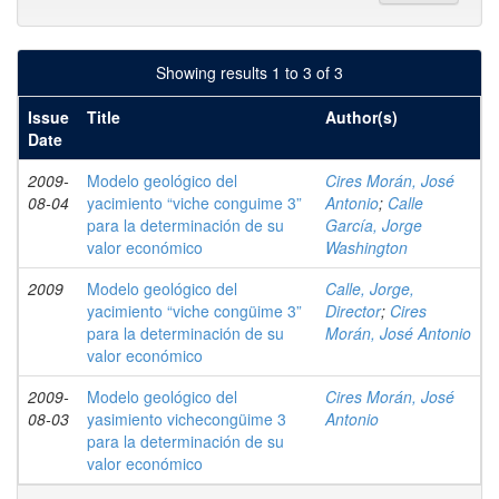
Showing results 1 to 3 of 3
Issue
Title
Author(s)
Date
2009-
Modelo geológico del
Cires Morán, José
08-04
yacimiento “viche conguime 3”
Antonio
;
Calle
para la determinación de su
García, Jorge
valor económico
Washington
2009
Modelo geológico del
Calle, Jorge,
yacimiento “viche congüime 3”
Director
;
Cires
para la determinación de su
Morán, José Antonio
valor económico
2009-
Modelo geológico del
Cires Morán, José
08-03
yasimiento vichecongüime 3
Antonio
para la determinación de su
valor económico