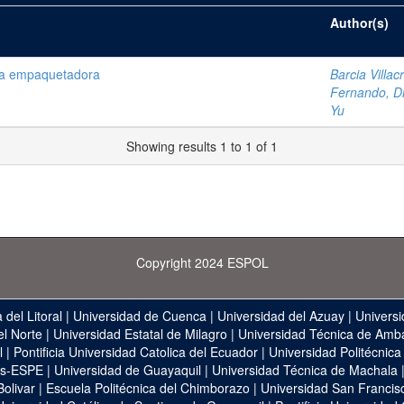
Author(s)
ina empaquetadora
Barcia Villa
Fernando, Di
Yu
Showing results 1 to 1 of 1
Copyright 2024 ESPOL
 del Litoral
|
Universidad de Cuenca
|
Universidad del Azuay
|
Universi
el Norte
|
Universidad Estatal de Milagro
|
Universidad Técnica de Amb
l
|
Pontificia Universidad Catolica del Ecuador
|
Universidad Politécnica
as-ESPE
|
Universidad de Guayaquil
|
Universidad Técnica de Machala
Bolivar
|
Escuela Politécnica del Chimborazo
|
Universidad San Francis