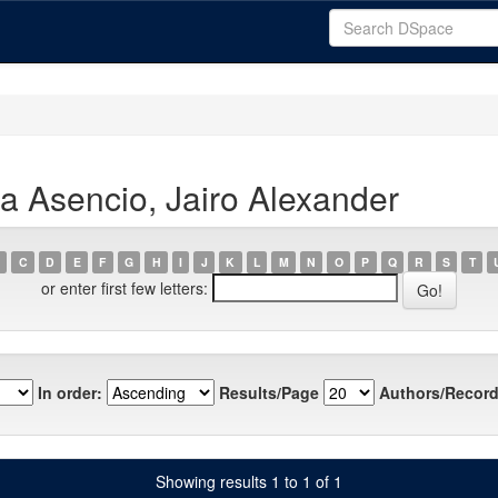
a Asencio, Jairo Alexander
C
D
E
F
G
H
I
J
K
L
M
N
O
P
Q
R
S
T
or enter first few letters:
In order:
Results/Page
Authors/Record
Showing results 1 to 1 of 1