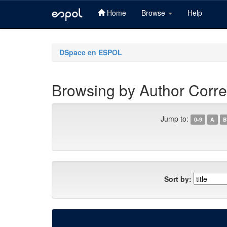
Home
Browse
Help
Skip
navigation
DSpace en ESPOL
Browsing by Author Corre
Jump to:
0-9
A
B
Sort by: