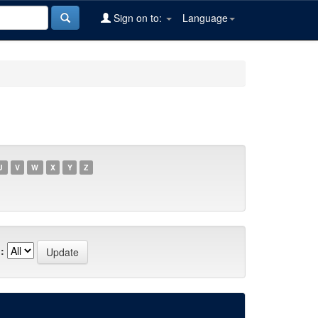
Sign on to:
Language
U
V
W
X
Y
Z
: