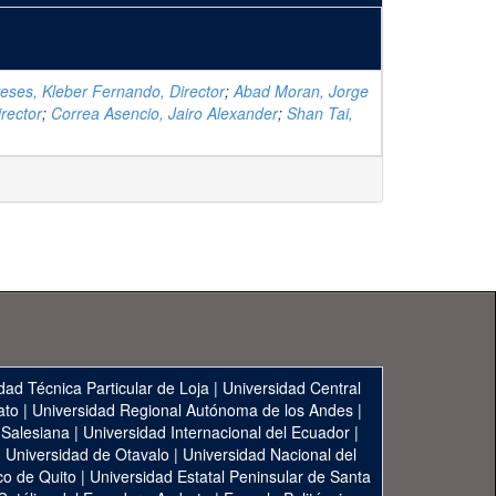
creses, Kleber Fernando, Director
;
Abad Moran, Jorge
rector
;
Correa Asencio, Jairo Alexander
;
Shan Tai,
dad Técnica Particular de Loja
|
Universidad Central
ato
|
Universidad Regional Autónoma de los Andes
|
 Salesiana
|
Universidad Internacional del Ecuador
|
|
Universidad de Otavalo
|
Universidad Nacional del
co de Quito
|
Universidad Estatal Peninsular de Santa