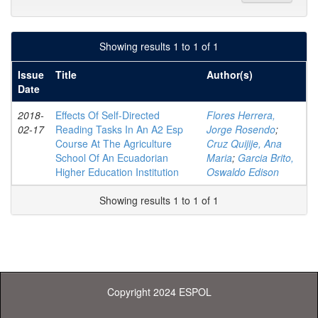
Showing results 1 to 1 of 1
Issue
Title
Author(s)
Date
2018-
Effects Of Self-Directed
Flores Herrera,
02-17
Reading Tasks In An A2 Esp
Jorge Rosendo
;
Course At The Agriculture
Cruz Quijije, Ana
School Of An Ecuadorian
Maria
;
Garcia Brito,
Higher Education Institution
Oswaldo Edison
Showing results 1 to 1 of 1
Copyright 2024 ESPOL