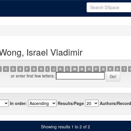
Wong, Israel Vladimir
C
D
E
F
G
H
I
J
K
L
M
N
O
P
Q
R
S
T
or enter first few letters:
In order:
Results/Page
Authors/Record
Showing results 1 to 2 of 2