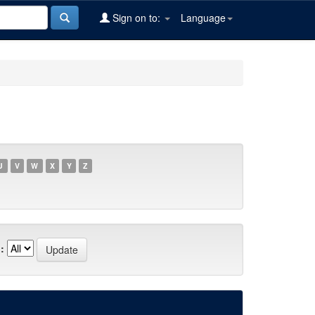
Sign on to:
Language
U
V
W
X
Y
Z
: