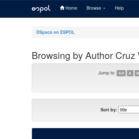
Home
Browse
Help
Skip
navigation
DSpace en ESPOL
Browsing by Author Cruz 
Jump to:
0-9
A
B
Sort by: