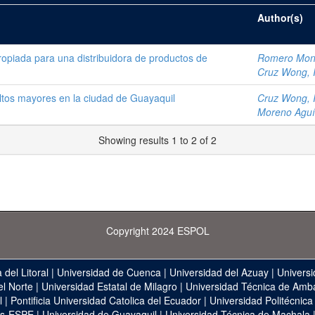
Author(s)
ropiada para una distribuidora de productos de
Romero Monto
Cruz Wong, I
ltos mayores en la ciudad de Guayaquil
Cruz Wong, I
Moreno Aguí,
Showing results 1 to 2 of 2
Copyright 2024 ESPOL
 del Litoral
|
Universidad de Cuenca
|
Universidad del Azuay
|
Universi
el Norte
|
Universidad Estatal de Milagro
|
Universidad Técnica de Amb
l
|
Pontificia Universidad Catolica del Ecuador
|
Universidad Politécnica
as-ESPE
|
Universidad de Guayaquil
|
Universidad Técnica de Machala