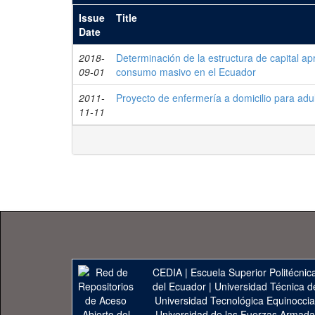
Issue
Title
Date
2018-
Determinación de la estructura de capital ap
09-01
consumo masivo en el Ecuador
2011-
Proyecto de enfermería a domicilio para adu
11-11
CEDIA
|
Escuela Superior Politécnica
del Ecuador
|
Universidad Técnica d
Universidad Tecnológica Equinoccia
Universidad de las Fuerzas Armad