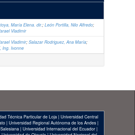
ya, María Elena. dir.
;
León Portilla, Nilo Alfredo
;
srael Vladimir
srael Vladimir
;
Salazar Rodriguez, Ana María
;
 Ing. Ivonne
dad Técnica Particular de Loja
|
Universidad Central
ato
|
Universidad Regional Autónoma de los Andes
|
 Salesiana
|
Universidad Internacional del Ecuador
|
|
Universidad de Otavalo
|
Universidad Nacional del