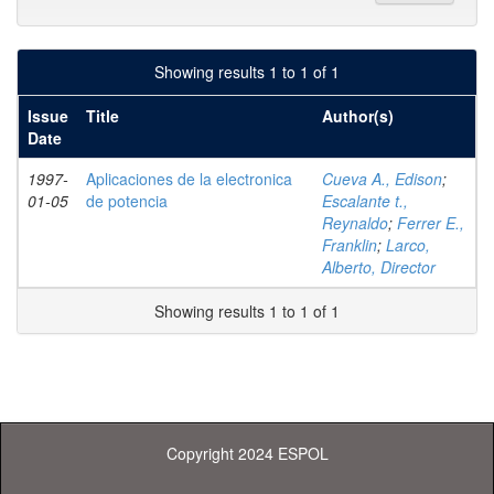
Showing results 1 to 1 of 1
Issue
Title
Author(s)
Date
1997-
Aplicaciones de la electronica
Cueva A., Edison
;
01-05
de potencia
Escalante t.,
Reynaldo
;
Ferrer E.,
Franklin
;
Larco,
Alberto, Director
Showing results 1 to 1 of 1
Copyright 2024 ESPOL