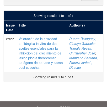
Showing results 1 to 1 of 1
Issue
Title
Author(s)
Date
2022
Valoración de la actividad
Duarte Pasaguay,
antifúngica in vitro de dos
Cinthya Gabriela
;
aceites esenciales para la
Tomalá Reyes,
inhibición del crecimiento de
Christopher José
;
lasiodiplodia theobromae
Manzano Santana,
patógeno de banano y cacao
Patricia Isabel ,
post cosecha.
Director
Showing results 1 to 1 of 1