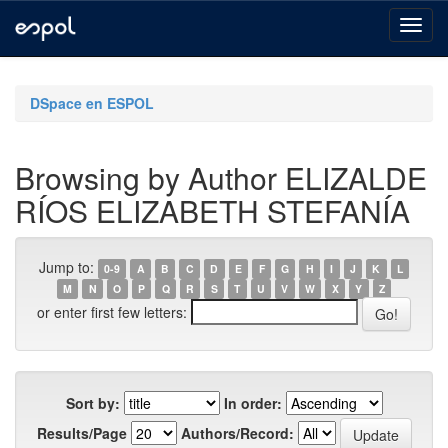
Skip
navigation
DSpace en ESPOL
Browsing by Author ELIZALDE
RÍOS ELIZABETH STEFANÍA
Jump to:
0-9
A
B
C
D
E
F
G
H
I
J
K
L
M
N
O
P
Q
R
S
T
U
V
W
X
Y
Z
or enter first few letters:
Sort by:
In order:
Results/Page
Authors/Record: