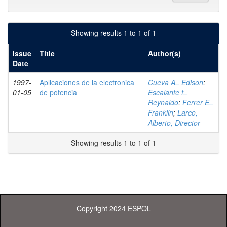
Showing results 1 to 1 of 1
Issue
Title
Author(s)
Date
1997-
Aplicaciones de la electronica
Cueva A., Edison
;
01-05
de potencia
Escalante t.,
Reynaldo
;
Ferrer E.,
Franklin
;
Larco,
Alberto, Director
Showing results 1 to 1 of 1
Copyright 2024 ESPOL