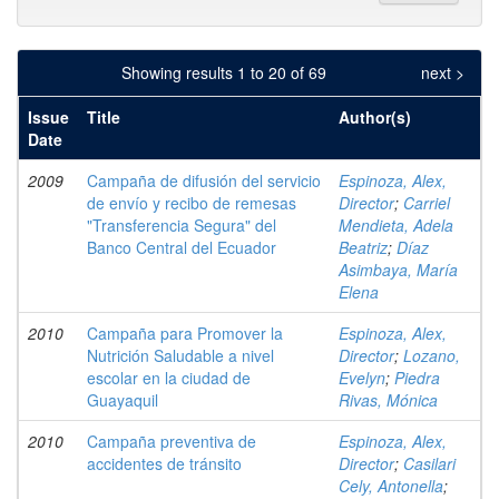
Showing results 1 to 20 of 69
next >
Issue
Title
Author(s)
Date
2009
Campaña de difusión del servicio
Espinoza, Alex,
de envío y recibo de remesas
Director
;
Carriel
"Transferencia Segura" del
Mendieta, Adela
Banco Central del Ecuador
Beatriz
;
Díaz
Asimbaya, María
Elena
2010
Campaña para Promover la
Espinoza, Alex,
Nutrición Saludable a nivel
Director
;
Lozano,
escolar en la ciudad de
Evelyn
;
Piedra
Guayaquil
Rivas, Mónica
2010
Campaña preventiva de
Espinoza, Alex,
accidentes de tránsito
Director
;
Casilari
Cely, Antonella
;