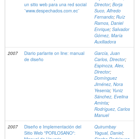
un sitio web para una red social
Director
;
Borja
¨www.despechados.com.ec¨
Suco, Alfredo
Fernando
;
Ruíz
Ramos, Daniel
Enrique
;
Salvador
Gómez, María
Auxiliadora
2007
Diario parlante on line: manual
García, Juan
de diseño
Carlos, Director
;
Espinoza, Alex,
Director
;
Domínguez
Jiménez, Nora
Yesenia
;
Yuniz
Sánchez, Evelina
Aminta
;
Rodríguez, Carlos
Manuel
2007
Diseño e Implementación del
Quirumbay
Sitio Web "PORLOSANO":
Yagual, Daniel
;