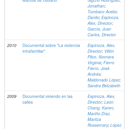
Manual de Usuario
Sigcho Rodríguez,
Jonathan
;
Tumbaco Acebo,
Danilo
;
Espinoza,
Alex, Director
;
García, Juan
Carlos, Director
2010
Documental sobre "La violencia
Espinoza, Alex,
intrafamiliar"
Director
;
Villón
Pilco, Xiomara
Virginia
;
Fierro
Fierro, José
Andrés
;
Maldonado López,
Sandra Betzabeth
2009
Documental viviendo en las
Espinoza, Alex,
calles
Director
;
León
Chang, Karen
;
Mariño Díaz,
Maritza
Rossemary
;
López