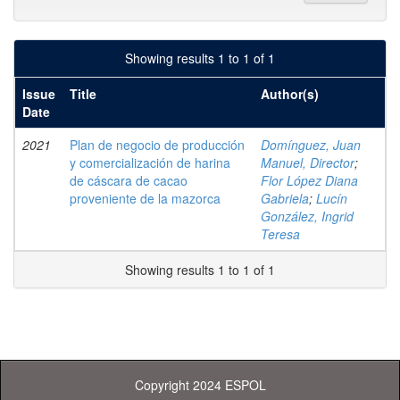
Showing results 1 to 1 of 1
Issue
Title
Author(s)
Date
2021
Plan de negocio de producción
Domínguez, Juan
y comercialización de harina
Manuel, Director
;
de cáscara de cacao
Flor López Diana
proveniente de la mazorca
Gabriela
;
Lucín
González, Ingrid
Teresa
Showing results 1 to 1 of 1
Copyright 2024 ESPOL