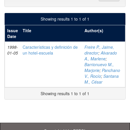
Showing results 1 to 1 of 1
Issue
Title
Author(s)
Date
1998-
Características y definición de
Freire P., Jaime,
01-05
un hotel-escuela
director
;
Alvarado
A., Marlene
;
Barrionuevo M.,
Marjorie
;
Panchano
V., Rocío
;
Santana
M., César
Showing results 1 to 1 of 1