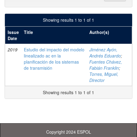
Showing results 1 to 1 of 1
Issue
Title
Author(s)
Date
2019
Estudio del impacto del modelo
Jiménez Ayón,
linealizado ac en la
Andrés Eduardo
;
planificación de los sistemas
Fuentes Chávez,
de transmisión
Fabián Franklin
;
Torres, Miguel,
Director
Showing results 1 to 1 of 1
Copyright 2024 ESPOL