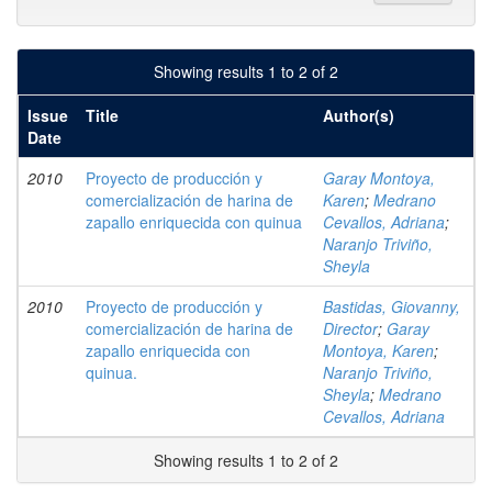
Showing results 1 to 2 of 2
Issue
Title
Author(s)
Date
2010
Proyecto de producción y
Garay Montoya,
comercialización de harina de
Karen
;
Medrano
zapallo enriquecida con quinua
Cevallos, Adriana
;
Naranjo Triviño,
Sheyla
2010
Proyecto de producción y
Bastidas, Giovanny,
comercialización de harina de
Director
;
Garay
zapallo enriquecida con
Montoya, Karen
;
quinua.
Naranjo Triviño,
Sheyla
;
Medrano
Cevallos, Adriana
Showing results 1 to 2 of 2