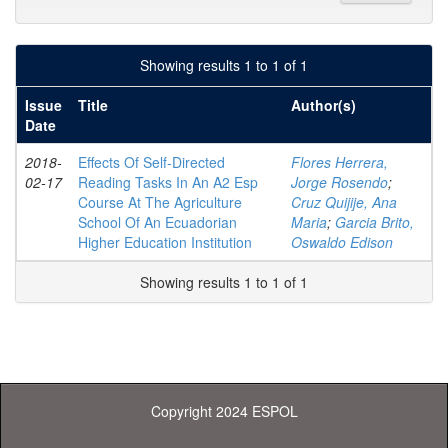
Showing results 1 to 1 of 1
Issue
Title
Author(s)
Date
2018-
Effects Of Self-Directed
Flores Herrera,
02-17
Reading Tasks In An A2 Esp
Jorge Rosendo
;
Course At The Agriculture
Cruz Quijije, Ana
School Of An Ecuadorian
Maria
;
Garcia Brito,
Higher Education Institution
Oswaldo Edison
Showing results 1 to 1 of 1
Copyright 2024 ESPOL