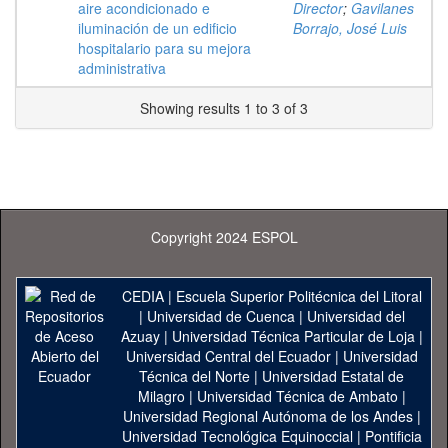
aire acondicionado e
Director
;
Gavilanes
iluminación de un edificio
Borrajo, José Luis
hospitalario para su mejora
administrativa
Showing results 1 to 3 of 3
Copyright 2024 ESPOL
CEDIA
|
Escuela Superior Politécnica del Litoral
|
Universidad de Cuenca
|
Universidad del
Azuay
|
Universidad Técnica Particular de Loja
|
Universidad Central del Ecuador
|
Universidad
Técnica del Norte
|
Universidad Estatal de
Milagro
|
Universidad Técnica de Ambato
|
Universidad Regional Autónoma de los Andes
|
Universidad Tecnológica Equinoccial
|
Pontificia