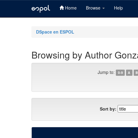
Home
Browse
Help
Skip
navigation
DSpace en ESPOL
Browsing by Author Gonzá
Jump to:
0-9
A
B
Sort by: