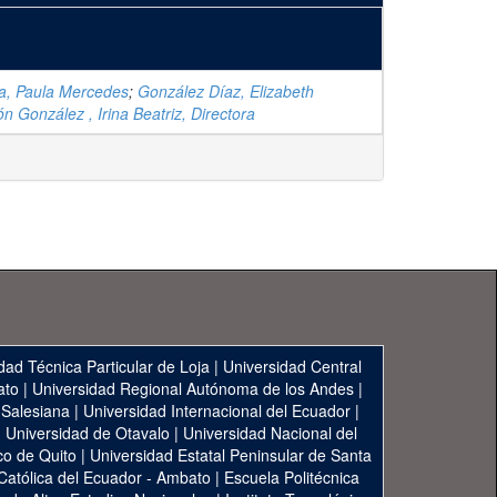
a, Paula Mercedes
;
González Díaz, Elizabeth
ón González , Irina Beatriz, Directora
dad Técnica Particular de Loja
|
Universidad Central
ato
|
Universidad Regional Autónoma de los Andes
|
 Salesiana
|
Universidad Internacional del Ecuador
|
|
Universidad de Otavalo
|
Universidad Nacional del
co de Quito
|
Universidad Estatal Peninsular de Santa
 Católica del Ecuador - Ambato
|
Escuela Politécnica