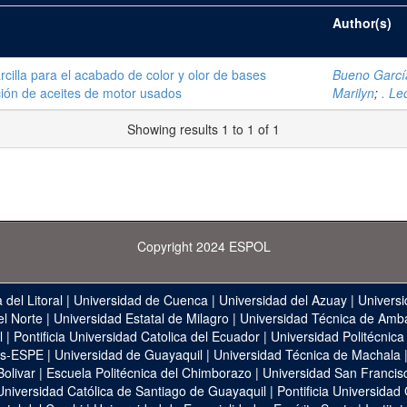
Author(s)
cilla para el acabado de color y olor de bases
Bueno Garcí
ación de aceites de motor usados
Marilyn
;
. Le
Showing results 1 to 1 of 1
Copyright 2024 ESPOL
 del Litoral
|
Universidad de Cuenca
|
Universidad del Azuay
|
Universi
el Norte
|
Universidad Estatal de Milagro
|
Universidad Técnica de Amb
l
|
Pontificia Universidad Catolica del Ecuador
|
Universidad Politécnica
as-ESPE
|
Universidad de Guayaquil
|
Universidad Técnica de Machala
Bolivar
|
Escuela Politécnica del Chimborazo
|
Universidad San Francis
Universidad Católica de Santiago de Guayaquil
|
Pontificia Universidad