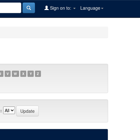
Sign on to:
Language
U
V
W
X
Y
Z
: