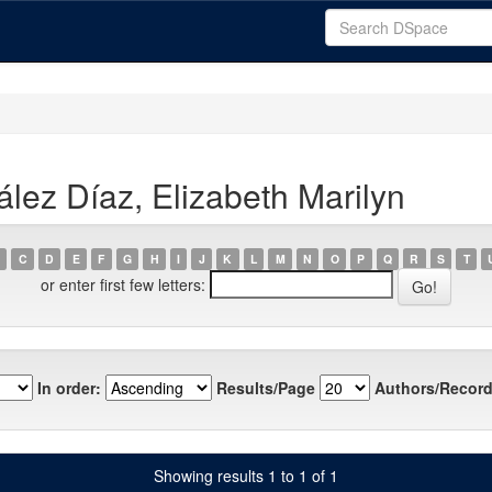
lez Díaz, Elizabeth Marilyn
C
D
E
F
G
H
I
J
K
L
M
N
O
P
Q
R
S
T
or enter first few letters:
In order:
Results/Page
Authors/Record
Showing results 1 to 1 of 1